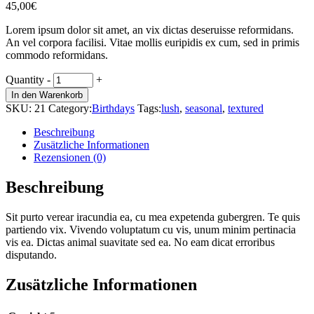
45,00
€
Lorem ipsum dolor sit amet, an vix dictas deseruisse reformidans.
An vel corpora facilisi. Vitae mollis euripidis ex cum, sed in primis
commodo reformidans.
Mazus
Quantity
-
+
quantity
In den Warenkorb
SKU:
21
Category:
Birthdays
Tags:
lush
,
seasonal
,
textured
Beschreibung
Zusätzliche Informationen
Rezensionen (0)
Beschreibung
Sit purto verear iracundia ea, cu mea expetenda gubergren. Te quis
partiendo vix. Vivendo voluptatum cu vis, unum minim pertinacia
vis ea. Dictas animal suavitate sed ea. No eam dicat erroribus
disputando.
Zusätzliche Informationen