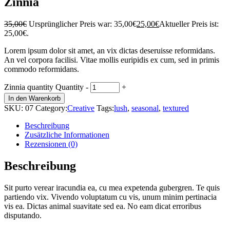
Zinnia
35,00
€
Ursprünglicher Preis war: 35,00€
25,00
€
Aktueller Preis ist:
25,00€.
Lorem ipsum dolor sit amet, an vix dictas deseruisse reformidans.
An vel corpora facilisi. Vitae mollis euripidis ex cum, sed in primis
commodo reformidans.
Zinnia quantity
Quantity
-
+
In den Warenkorb
SKU:
07
Category:
Creative
Tags:
lush
,
seasonal
,
textured
Beschreibung
Zusätzliche Informationen
Rezensionen (0)
Beschreibung
Sit purto verear iracundia ea, cu mea expetenda gubergren. Te quis
partiendo vix. Vivendo voluptatum cu vis, unum minim pertinacia
vis ea. Dictas animal suavitate sed ea. No eam dicat erroribus
disputando.