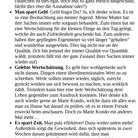
(Manchen ist dies egal, doch mal so ganz ehrlich hingeschaut,
bleibt dies eher die Ausnahme oder?)
Man spart Geld
. Geld fragst Du? Ja, ich denke schon. Es ist
so eine Beobachtung aus meiner Jugend. Meine Mutter hat
ihre Sachen immer sehr sorgsam behandelt. Zum einen hat sie
eine Wertschätzung für die kleinen Dinge an den Tag gelegt,
welche ihr auch Zufriedenheit geschenkt hat. Zum anderen
haben ihre gepflegten Eigentümer so viel länger “gehalten”
und wunderbar ausgesehen. Dies lag nicht nur an der
Qualität. (Ich bin jemand der immer Qualität vor Quantität
wählt, trotzdem fällt mir der gute Zustand ihrer Sachen immer
wieder auf)
Gelebte Wertschätzung
. Es geht hier wohlgemerkt auch
nicht darum, Dingen einen überdimensionalen Wert zu zu
schreiben. Werte sollten immer wieder, täglich, zurecht
gerückt werden um sich bewusst zu machen, was wirklich
zählt. Trotzdem kann hier eine tiefe Wertschätzung dem
Leben gegenüber zum Ausdruck kommen.
Hier denke ich
auch wieder gerne an Marie Kondo, welche dazu rät alles was
man zu Hause hat darauf zu prüfen, ob es in einem Freude
erweckt beim anschauen. Doch zu Marie Kondo ein anderes
Mal mehr…
Es spart Zeit.
Man putz effektiver! Dazu weiter unten mehr!
Außerdem sorgt die Gewissheit, dass sich spätestens in zwei
Wochen darum gekümmert wird dafür, dass man