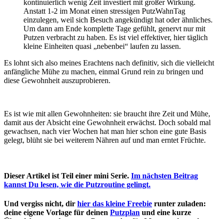
kontinuierlich wenig Zeit investiert mit großer Wirkung.
Anstatt 1-2 im Monat einen stressigen PutzWahnTag
einzulegen, weil sich Besuch angekündigt hat oder ähnliches.
Um dann am Ende komplette Tage gefühlt, genervt nur mit
Putzen verbracht zu haben. Es ist viel effektiver, hier täglich
kleine Einheiten quasi „nebenbei“ laufen zu lassen.
Es lohnt sich also meines Erachtens nach definitiv, sich die vielleicht
anfängliche Mühe zu machen, einmal Grund rein zu bringen und
diese Gewohnheit auszuprobieren.
Es ist wie mit allen Gewohnheiten: sie braucht ihre Zeit und Mühe,
damit aus der Absicht eine Gewohnheit erwächst. Doch sobald mal
gewachsen, nach vier Wochen hat man hier schon eine gute Basis
gelegt, blüht sie bei weiterem Nähren auf und man erntet Früchte.
Dieser Artikel ist Teil einer mini Serie.
Im nächsten Beitrag
kannst Du lesen, wie die Putzroutine gelingt.
Und vergiss nicht, dir
hier das kleine Freebie
runter zuladen:
deine eigene Vorlage für deinen
Putzplan
und eine kurze