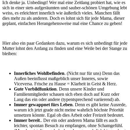
Ich denke ja. Unbedingt! Wer mal eine Zeitlang probiert hat, wie es
sich in einer stets aufgeräumten und sauber-schönen Umgebung lebt
weiss, es erleichtert innerlich wie äußerlich vieles. Manchen fällt
dies mehr zu als anderen. Doch es lohnt sich für jede Mama, dieser
geplant, einfachen Herangehensweise mal eine Chance zu geben!
Hier also ein paar Gedanken dazu, warum es sich unbedingt für jede
Mutter lohnt den Anfang zu finden und eine Weile bei der Stange zu
bleiben:
Innerliches Wohlbefinden
. (Nicht nur für uns) Denn das
Außen beeinflusst maßgeblich unser Inneres, sowie
Viceversa. Frische zu Hause = Klarheit in Geist & Herz.
Gute Vorbildfunktion
. Denn unsere Kinder und
Familienmitglieder schauen sich eben doch auf Kurz oder
Lang das ein oder andere (typentsprechend variierend) ab.
Immer gewappnet fürs Leben
. Denn es gibt keine Ausrede,
warum ich jetzt grade nicht meine wahrlich höchste Priorität
umsetzen könnte. Egal ob dies Arbeit oder Freizeit bedeutet.
Immer bereit
.. Der ein oder anderen Mama fällt es auch
leichter, spontan Besuch zu empfangen, ohne Schamgefühl.