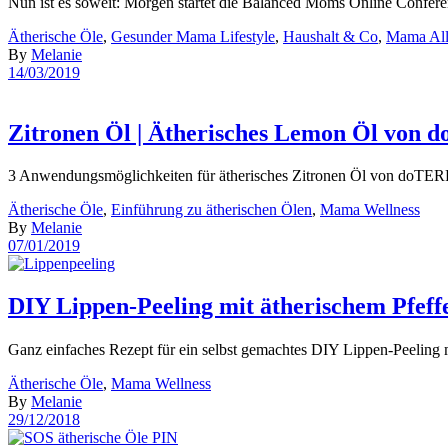
Nun ist es soweit: Morgen startet die Balanced Moms Online Conferen
Ätherische Öle
,
Gesunder Mama Lifestyle
,
Haushalt & Co
,
Mama All
By
Melanie
14/03/2019
Zitronen Öl | Ätherisches Lemon Öl von
3 Anwendungsmöglichkeiten für ätherisches Zitronen Öl von doTERRA
Ätherische Öle
,
Einführung zu ätherischen Ölen
,
Mama Wellness
By
Melanie
07/01/2019
DIY Lippen-Peeling mit ätherischem Pfef
Ganz einfaches Rezept für ein selbst gemachtes DIY Lippen-Peeling m
Ätherische Öle
,
Mama Wellness
By
Melanie
29/12/2018