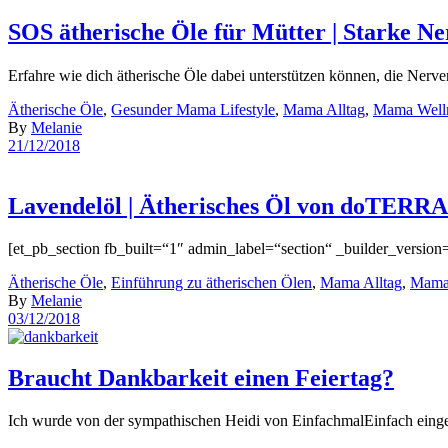
SOS ätherische Öle für Mütter | Stark
Erfahre wie dich ätherische Öle dabei unterstützen können, die Ner
Ätherische Öle
,
Gesunder Mama Lifestyle
,
Mama Alltag
,
Mama Well
By
Melanie
21/12/2018
Lavendelöl | Ätherisches Öl von doTERRA
[et_pb_section fb_built=“1″ admin_label=“section“ _builder_versio
Ätherische Öle
,
Einführung zu ätherischen Ölen
,
Mama Alltag
,
Mama
By
Melanie
03/12/2018
Braucht Dankbarkeit einen Feiertag?
Ich wurde von der sympathischen Heidi von EinfachmalEinfach eingel