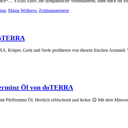
ce*… YAIIII Alice, die sympathische Veranstalterin, hatte mich für z
tag
,
Mama Wellness
,
Zeitmanagement
 doTERRA
. Körper, Geist und Seele profitieren von diesem frischen Aromaöl. 
ferminz Öl von doTERRA
it Pfefferminz Öl. Herrlich erfrischend und lecker 😉 Mit dem Missver