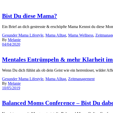
Bist Du diese Mama?
Ein Brief an dich gestresste & erschöpfte Mama Kennst du diese Mome
Gesunder Mama Lifestyle
,
Mama Alltag
,
Mama Wellness
,
Zeitmanag
By
Melanie
04/04/2020
Mentales Entrümpeln & mehr Klarheit im 
Wenn Du dich fühlst als ob dein Geist wie ein herrenloser, wilder A
Gesunder Mama Lifestyle
,
Mama Alltag
,
Zeitmanagement
By
Melanie
10/05/2019
Balanced Moms Conference – Bist Du dab