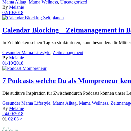
Mama Alltag
,
Mama Wellness
,
Uncategorized
By
Melanie
02/10/2018
Calendar Blocking – Zeitmanagement in B
In Zeitblöcken seinen Tag zu strukturieren, kann besonders für Müt
Gesunder Mama Lifestyle
,
Zeitmanagement
By
Melanie
01/10/2018
7 Podcasts welche Du als Mompreneur kenn
Die auditive Inspiration für Zwischendurch Podcasts können unser Le
Gesunder Mama Lifestyle
,
Mama Alltag
,
Mama Wellness
,
Zeitmanag
By
Melanie
24/09/2018
Seitennummerierung
01
02
03
>
der
Follow us