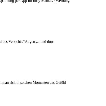
 Entspannung per App für busy Mamas. {Werbung
und des Verzichts.“Augen zu und durc
ht man sich in solchen Momenten das Gefühl