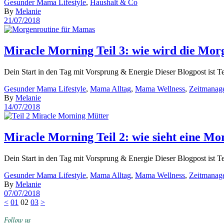
Gesunder Mama Lifestyle
,
Haushalt & Co
By
Melanie
21/07/2018
Miracle Morning Teil 3: wie wird die Mor
Dein Start in den Tag mit Vorsprung & Energie Dieser Blogpost ist T
Gesunder Mama Lifestyle
,
Mama Alltag
,
Mama Wellness
,
Zeitmanag
By
Melanie
14/07/2018
Miracle Morning Teil 2: wie sieht eine Mo
Dein Start in den Tag mit Vorsprung & Energie Dieser Blogpost ist T
Gesunder Mama Lifestyle
,
Mama Alltag
,
Mama Wellness
,
Zeitmanag
By
Melanie
07/07/2018
Seitennummerierung
<
01
02
03
>
der
Follow us