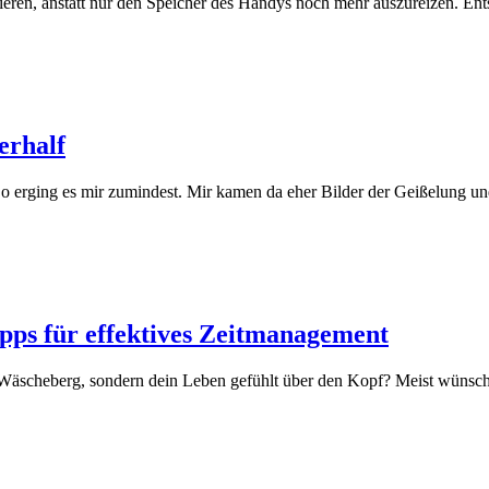
duzieren, anstatt nur den Speicher des Handys noch mehr auszureizen.
erhalf
. So erging es mir zumindest. Mir kamen da eher Bilder der Geißelung 
pps für effektives Zeitmanagement
 Wäscheberg, sondern dein Leben gefühlt über den Kopf? Meist wünsc