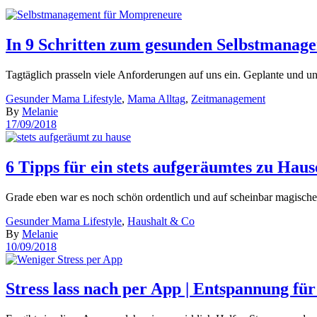
In 9 Schritten zum gesunden Selbstmanag
Tagtäglich prasseln viele Anforderungen auf uns ein. Geplante und un
Gesunder Mama Lifestyle
,
Mama Alltag
,
Zeitmanagement
By
Melanie
17/09/2018
6 Tipps für ein stets aufgeräumtes zu Haus
Grade eben war es noch schön ordentlich und auf scheinbar magisc
Gesunder Mama Lifestyle
,
Haushalt & Co
By
Melanie
10/09/2018
Stress lass nach per App | Entspannung fü