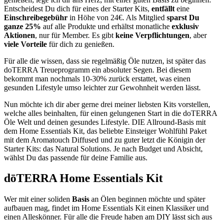
Entscheidest Du dich für eines der Starter Kits,
entfällt
eine
Einschreibegebühr
in Höhe von 24€. Als Mitglied
sparst Du
ganze 25%
auf alle Produkte und erhältst monatliche
exklusiv
Aktionen
, nur für Member. Es gibt
keine
Verpflichtungen
, aber
viele
Vorteile
für dich zu genießen.
Für alle die wissen, dass sie regelmäßig Öle nutzen, ist später das
doTERRA Treueprogramm ein absoluter Segen. Bei diesem
bekommt man nochmals 10-30% zurück erstattet, was einen
gesunden Lifestyle umso leichter zur Gewohnheit werden lässt.
Nun möchte ich dir aber gerne drei meiner liebsten Kits vorstellen,
welche alles beinhalten, für einen gelungenen Start in die doTERRA
Öle Welt und deinen gesundes Lifestyle. DIE Allround-Basis mit
dem Home Essentials Kit, das beliebte Einsteiger Wohlfühl Paket
mit dem Aromatouch Diffused und zu guter letzt die Königin der
Starter Kits: das Natural Solutions. Je nach Budget und Absicht,
wählst Du das passende für deine Familie aus.
dōTERRA Home Essentials Kit
Wer mit einer soliden
Basis
an Ölen beginnen möchte und später
aufbauen mag, findet im Home Essentials Kit einen Klassiker und
einen Alleskönner. Für alle die Freude haben am DIY lässt sich aus