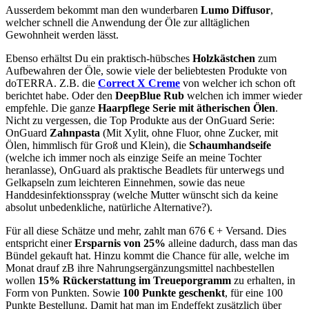
Ausserdem bekommt man den wunderbaren
Lumo Diffusor
,
welcher schnell die Anwendung der Öle zur alltäglichen
Gewohnheit werden lässt.
Ebenso erhältst Du ein praktisch-hübsches
Holzkästchen
zum
Aufbewahren der Öle, sowie viele der beliebtesten Produkte von
doTERRA. Z.B. die
Correct X Creme
von welcher ich schon oft
berichtet habe. Oder den
DeepBlue Rub
welchen ich immer wieder
empfehle. Die ganze
Haarpflege Serie mit ätherischen Ölen
.
Nicht zu vergessen, die Top Produkte aus der OnGuard Serie:
OnGuard
Zahnpasta
(Mit Xylit, ohne Fluor, ohne Zucker, mit
Ölen, himmlisch für Groß und Klein), die
Schaumhandseife
(welche ich immer noch als einzige Seife an meine Tochter
heranlasse), OnGuard als praktische Beadlets für unterwegs und
Gelkapseln zum leichteren Einnehmen, sowie das neue
Handdesinfektionsspray (welche Mutter wünscht sich da keine
absolut unbedenkliche, natürliche Alternative?).
Für all diese Schätze und mehr, zahlt man 676 € + Versand. Dies
entspricht einer
Ersparnis von 25%
alleine dadurch, dass man das
Bündel gekauft hat. Hinzu kommt die Chance für alle, welche im
Monat drauf zB ihre Nahrungsergänzungsmittel nachbestellen
wollen
15% Rückerstattung im Treueporgramm
zu erhalten, in
Form von Punkten. Sowie
100 Punkte geschenkt
, für eine 100
Punkte Bestellung. Damit hat man im Endeffekt zusätzlich über