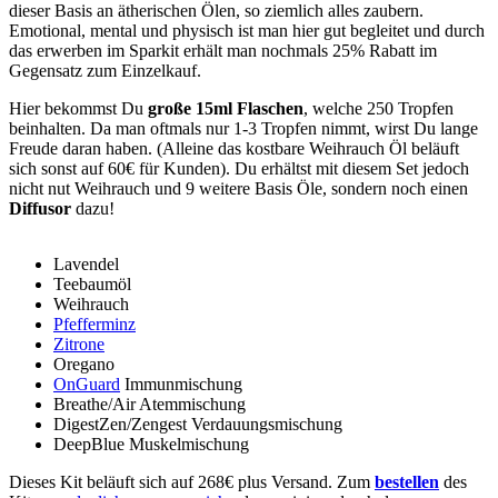
dieser Basis an ätherischen Ölen, so ziemlich alles zaubern.
Emotional, mental und physisch ist man hier gut begleitet und durch
das erwerben im Sparkit erhält man nochmals 25% Rabatt im
Gegensatz zum Einzelkauf.
Hier bekommst Du
große 15ml Flaschen
, welche 250 Tropfen
beinhalten. Da man oftmals nur 1-3 Tropfen nimmt, wirst Du lange
Freude daran haben. (Alleine das kostbare Weihrauch Öl beläuft
sich sonst auf 60€ für Kunden). Du erhältst mit diesem Set jedoch
nicht nut Weihrauch und 9 weitere Basis Öle, sondern noch einen
Diffusor
dazu!
Lavendel
Teebaumöl
Weihrauch
Pfefferminz
Zitrone
Oregano
OnGuard
Immunmischung
Breathe/Air Atemmischung
DigestZen/Zengest Verdauungsmischung
DeepBlue Muskelmischung
Dieses Kit beläuft sich auf 268€ plus Versand. Zum
bestellen
des