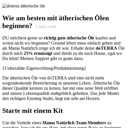
Wie am besten mit ätherischen Ölen
beginnen?
7
min read
DU möchtest gerne so
richtig gute ätherische Öle
kaufen und
weisst nicht wo beginnen? Gesund leben muss einfach gehen und
als Mama Natürlich zeige ich dir wie. Erhalte deine
doTERRA
Öle
durch mich
25% ermässigt
und direkt zu dir nach Hause, egal wo
Du lebst! Meinen Support gibt es gratis dazu.
{Unbezahlte Eigenwerbung/Produktnennung}
Die ätherischen Öle von doTERRA sind eine nicht mehr
wegzudenkende Bereicherung in unserem Leben. Ätherische Öle
dieser Qualität kennen zu lernen, hat mir eine neue Welt eröffnet
und unsere Lebensqualität maßgeblich gehoben. Das jede Mutter
den richtigen Einstieg findet, liegt mit sehr am Herzen.
Starte mit einem Kit
Um die Vorteile eines
Mama Natürlich Team Members
zu
genießen, lege ich dir ans Herz, mit einer guten Basis zu beginnen.