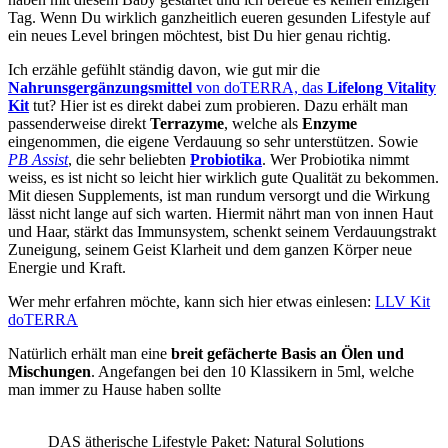
Tag. Wenn Du wirklich ganzheitlich eueren gesunden Lifestyle auf
ein neues Level bringen möchtest, bist Du hier genau richtig.
Ich erzähle gefühlt ständig davon, wie gut mir die
Nahrunsgergänzungsmittel
von doTERRA, das
Lifelong Vitality
Kit
tut? Hier ist es direkt dabei zum probieren. Dazu erhält man
passenderweise direkt
Terrazyme
, welche als
Enzyme
eingenommen, die eigene Verdauung so sehr unterstützen. Sowie
PB Assist
, die sehr beliebten
Probiotika
. Wer Probiotika nimmt
weiss, es ist nicht so leicht hier wirklich gute Qualität zu bekommen.
Mit diesen Supplements, ist man rundum versorgt und die Wirkung
lässt nicht lange auf sich warten. Hiermit nährt man von innen Haut
und Haar, stärkt das Immunsystem, schenkt seinem Verdauungstrakt
Zuneigung, seinem Geist Klarheit und dem ganzen Körper neue
Energie und Kraft.
Wer mehr erfahren möchte, kann sich hier etwas einlesen:
LLV Kit
doTERRA
Natürlich erhält man eine
breit gefächerte Basis an Ölen und
Mischungen
. Angefangen bei den 10 Klassikern in 5ml, welche
man immer zu Hause haben sollte
DAS ätherische Lifestyle Paket: Natural Solutions