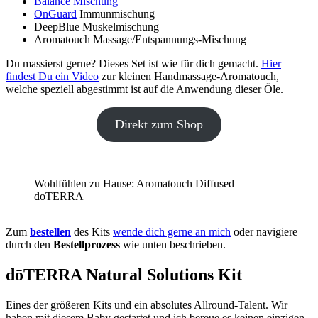
Balance Mischung
OnGuard
Immunmischung
DeepBlue Muskelmischung
Aromatouch Massage/Entspannungs-Mischung
Du massierst gerne? Dieses Set ist wie für dich gemacht.
Hier
findest Du ein Video
zur kleinen Handmassage-Aromatouch,
welche speziell abgestimmt ist auf die Anwendung dieser Öle.
Direkt zum Shop
Wohlfühlen zu Hause: Aromatouch Diffused
doTERRA
Zum
bestellen
des Kits
wende dich gerne an mich
oder navigiere
durch den
Bestellprozess
wie unten beschrieben.
dōTERRA Natural Solutions Kit
Eines der größeren Kits und ein absolutes Allround-Talent. Wir
haben mit diesem Baby gestartet und ich bereue es keinen einzigen