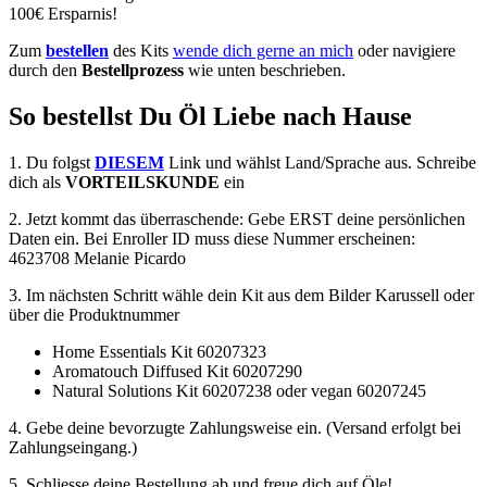
100€ Ersparnis!
Zum
bestellen
des Kits
wende dich gerne an mich
oder navigiere
durch den
Bestellprozess
wie unten beschrieben.
So bestellst Du Öl Liebe nach Hause
1. Du folgst
DIESEM
Link und wählst Land/Sprache aus. Schreibe
dich als
VORTEILSKUNDE
ein
2. Jetzt kommt das überraschende: Gebe ERST deine persönlichen
Daten ein. Bei Enroller ID muss diese Nummer erscheinen:
4623708 Melanie Picardo
3. Im nächsten Schritt wähle dein Kit aus dem Bilder Karussell oder
über die Produktnummer
Home Essentials Kit 60207323
Aromatouch Diffused Kit 60207290
Natural Solutions Kit 60207238 oder vegan 60207245
4. Gebe deine bevorzugte Zahlungsweise ein. (Versand erfolgt bei
Zahlungseingang.)
5. Schliesse deine Bestellung ab und freue dich auf Öle!